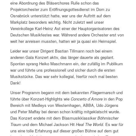
eine Abordnung des Bläserchores Rulle schon das
Projektorchester zum Eröffnungsgottesdienst im Dom zu
Osnabrück unterstützt hatte, war uns der Auftritt auf dem
Markplatz besonders wichtig. Nicht zuletzt weil unser
Vereinkollege Karl-Heinz Ast einer der Hauptorganisatoren des
Deutschen Musikfestes war. Während andere Orchester erst von
weit her anreisen mussten, hatten wir ja quasi ein Heimspiel.
Leider war unser Dirigent Bastian Tillmann noch bei einem
anderen Gala Konzert aktiv, das länger dauerte als geplant.
Spontan sprang Heiko Maschmann ein, der zufällig im Publikum
war und führte uns professionell und sicher durch die ersten
Musikstücke. Das war sehr kollegial, hierfür noch mal besten
Dank!
Unser Programm begann mit dem bekannten
Fliegermarsch
und
führte über Konzert-Highlights wie
Concerto d`Amore
in den Pop
Bereich mit Medleys von Westernhagen, ABBA, Udo Jürgens
und Peter Maffay bei denen schon kräftig mitgeklatscht wurde.
Das Konzert endete mit dem Blasmusikklassiker
Böhmischer
Traum
und dem Michael Jackson Hit
Heal The World.
Es war für
uns eine tolle Erfahrung auf dieser großen Bühne auf dem gut