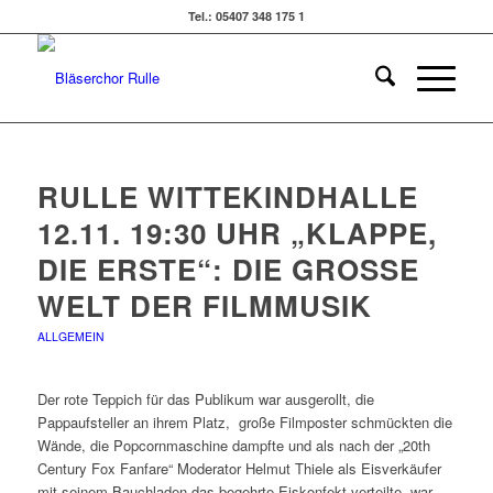
Tel.: 05407 348 175 1
RULLE WITTEKINDHALLE
12.11. 19:30 UHR „KLAPPE,
DIE ERSTE“: DIE GROSSE W
ELT DER FILMMUSIK
ALLGEMEIN
Der rote Teppich für das Publikum war ausgerollt, die
Pappaufsteller an ihrem Platz, große Filmposter schmückten die
Wände, die Popcornmaschine dampfte und als nach der „20th
Century Fox Fanfare“ Moderator Helmut Thiele als Eisverkäufer
mit seinem Bauchladen das begehrte Eiskonfekt verteilte, war