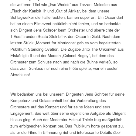
die weiteren Titel wie „Two Worlds“ aus Tarzan, Melodien aus
„Fluch der Karibik II“ und „Out of Afrika“, bei dem unsere
Schlagwerker die Halle rockten, kamen super an. Ein Oscar darf
bei so einem Filmevent natürlich nicht fehlen, und so bedankte
sich Dirigent Jens Schröer beim Orchester und überreichte der
1.Vorsitzenden Beate Steinbrink den Oscar in Gold. Nach dem
letzten Stück „Moment for Morricone“ gab es vom begeisterten
Publikum Standing Ovation. Die Zugabe „Into The Unkonwn“ aus
Eiskönigin II und der Marsch „Colonel Bogey“, bei dem das
Orchester zum Schluss nach und nach die Bühne verließ, so
dass zum Schluss nur noch eine Flöte spielte, war ein cooler
Abschluss!
Wir bedanken uns bei unserem Dirigenten Jens Schröer für seine
Kompetenz und Gelassenheit bei der Vorbereitung des
Orchesters auf das Konzert und für seine Ideen und sein
Engagement, das weit über seine eigentliche Aufgabe als Dirigent
hinaus ging. Auch der Moderator Helmut Thiele trug maßgeblich
zum erfolgreichen Konzert bei. Das Publikum hörte gespannt zu,
als er die Filme in Erinnerung rief und interessante Details über