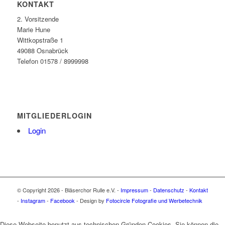
KONTAKT
2. Vorsitzende
Marie Hune
Wittkopstraße 1
49088 Osnabrück
Telefon 01578 / 8999998
MITGLIEDERLOGIN
Login
© Copyright 2026 - Bläserchor Rulle e.V. -
Impressum
-
Datenschutz
-
Kontakt
-
Instagram
-
Facebook
- Design by
Fotocircle Fotografie und Werbetechnik
Diese Webseite benutzt aus technischen Gründen Cookies. Sie können die