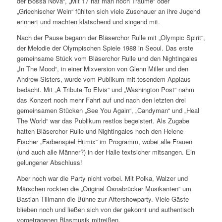
der Bossa Nova“, „Mit 17 hat man noch Träume“ oder
„Griechischer Wein“ fühlten sich viele Zuschauer an ihre Jugend
erinnert und machten klatschend und singend mit.
Nach der Pause begann der Bläserchor Rulle mit „Olympic Spirit“,
der Melodie der Olympischen Spiele 1988 in Seoul. Das erste
gemeinsame Stück vom Bläserchor Rulle und den Nightingales
„In The Mood“, in einer Mixversion von Glenn Miller und den
Andrew Sisters, wurde vom Publikum mit tosendem Applaus
bedacht. Mit „A Tribute To Elvis“ und „Washington Post“ nahm
das Konzert noch mehr Fahrt auf und nach den letzten drei
gemeinsamen Stücken „See You Again“, „Candyman“ und „Heal
The World“ war das Publikum restlos begeistert. Als Zugabe
hatten Bläserchor Rulle und Nightingales noch den Helene
Fischer „Farbenspiel Hitmix“ im Programm, wobei alle Frauen
(und auch alle Männer?) in der Halle textsicher mitsangen. Ein
gelungener Abschluss!
Aber noch war die Party nicht vorbei. Mit Polka, Walzer und
Märschen rockten die „Original Osnabrücker Musikanten“ um
Bastian Tillmann die Bühne zur Aftershowparty. Viele Gäste
blieben noch und ließen sich von der gekonnt und authentisch
vorgetragenen Blasmusik mitreißen.