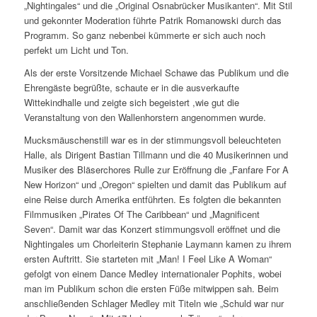
„Nightingales“ und die „Original Osnabrücker Musikanten“. Mit Stil
und gekonnter Moderation führte Patrik Romanowski durch das
Programm. So ganz nebenbei kümmerte er sich auch noch
perfekt um Licht und Ton.
Als der erste Vorsitzende Michael Schawe das Publikum und die
Ehrengäste begrüßte, schaute er in die ausverkaufte
Wittekindhalle und zeigte sich begeistert ,wie gut die
Veranstaltung von den Wallenhorstern angenommen wurde.
Mucksmäuschenstill war es in der stimmungsvoll beleuchteten
Halle, als Dirigent Bastian Tillmann und die 40 Musikerinnen und
Musiker des Bläserchores Rulle zur Eröffnung die „Fanfare For A
New Horizon“ und „Oregon“ spielten und damit das Publikum auf
eine Reise durch Amerika entführten. Es folgten die bekannten
Filmmusiken „Pirates Of The Caribbean“ und „Magnificent
Seven“. Damit war das Konzert stimmungsvoll eröffnet und die
Nightingales um Chorleiterin Stephanie Laymann kamen zu ihrem
ersten Auftritt. Sie starteten mit „Man! I Feel Like A Woman“
gefolgt von einem Dance Medley internationaler Pophits, wobei
man im Publikum schon die ersten Füße mitwippen sah. Beim
anschließenden Schlager Medley mit Titeln wie „Schuld war nur